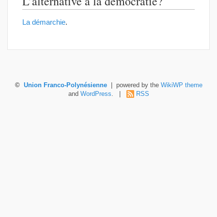
L’alternative à la démocratie?
La démarchie
.
©
Union Franco-Polynésienne
| powered by the
WikiWP theme
and
WordPress
. |
RSS